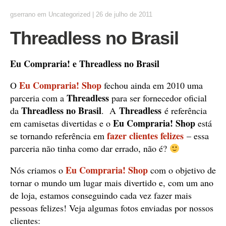
gserrano
em
Uncategorized
|
26 de julho de 2011
Threadless no Brasil
Eu Compraria! e Threadless no Brasil
Eu Compraria! Shop
O
fechou ainda em 2010 uma
Threadless
parceria com a
para ser fornecedor oficial
Threadless no Brasil
Threadless
da
. A
é referência
Eu Compraria! Shop
em camisetas divertidas e o
está
fazer clientes felizes
se tornando referência em
– essa
parceria não tinha como dar errado, não é?
Eu Compraria! Shop
Nós criamos o
com o objetivo de
tornar o mundo um lugar mais divertido e, com um ano
de loja, estamos conseguindo cada vez fazer mais
pessoas felizes! Veja algumas fotos enviadas por nossos
clientes: