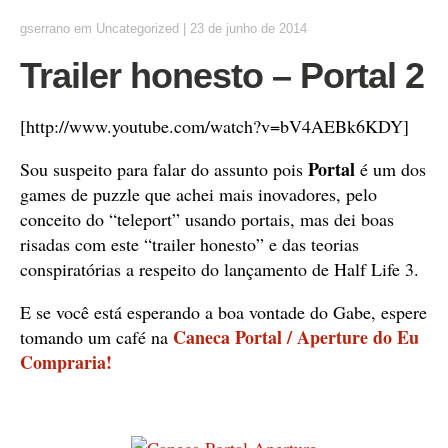
gserrano
em
Uncategorized
|
23 de junho de 2014
Trailer honesto – Portal 2
[http://www.youtube.com/watch?v=bV4AEBk6KDY]
Portal
Sou suspeito para falar do assunto pois
é um dos
games de puzzle que achei mais inovadores, pelo
conceito do “teleport” usando portais, mas dei boas
risadas com este “trailer honesto” e das teorias
conspiratórias a respeito do lançamento de Half Life 3.
E se você está esperando a boa vontade do Gabe, espere
Caneca Portal / Aperture do Eu
tomando um café na
Compraria!