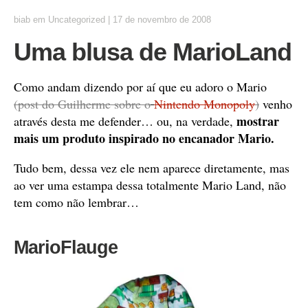
biab
em
Uncategorized
|
17 de novembro de 2008
Uma blusa de MarioLand
Como andam dizendo por aí que eu adoro o Mario
(post do Guilherme sobre o
Nintendo Monopoly
)
venho
mostrar
através desta me defender… ou, na verdade,
mais um produto inspirado no encanador Mario.
Tudo bem, dessa vez ele nem aparece diretamente, mas
ao ver uma estampa dessa totalmente Mario Land, não
tem como não lembrar…
MarioFlauge