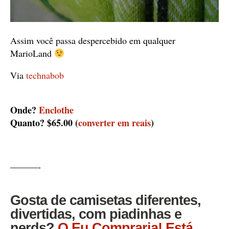
Assim você passa despercebido em qualquer
MarioLand
Via
technabob
Onde?
Enclothe
Quanto? $65.00 (
converter em reais
)
———-
Gosta de camisetas diferentes,
divertidas, com piadinhas e
nerds?
O Eu Compraria! Está