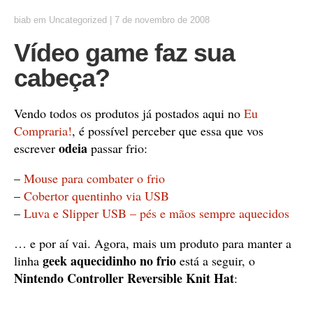
biab
em
Uncategorized
|
7 de novembro de 2008
Vídeo game faz sua
cabeça?
Vendo todos os produtos já postados aqui no
Eu
Compraria!
, é possível perceber que essa que vos
odeia
escrever
passar frio:
–
Mouse para combater o frio
–
Cobertor quentinho via USB
–
Luva e Slipper USB – pés e mãos sempre aquecidos
… e por aí vai. Agora, mais um produto para manter a
geek aquecidinho no frio
linha
está a seguir, o
Nintendo Controller Reversible Knit Hat
: