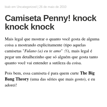
biab
em
Uncategorized
|
26 de maio de 2010
Camiseta Penny! knock
knock knock
Mais legal que mostrar o quanto você gosta de alguma
coisa a mostrando explicitamente (tipo aquelas
:S
camisetas "
Fulano (a) eu te amo
"
), mais legal é
pegar um detalhezinho que só alguém que gosta tanto
quanto você vai entender a sutileza da coisa.
The Big
Pois bem, essa camiseta é para quem curte
Bang Theory
(uma das séries que mais gosto), e eu
adorei!