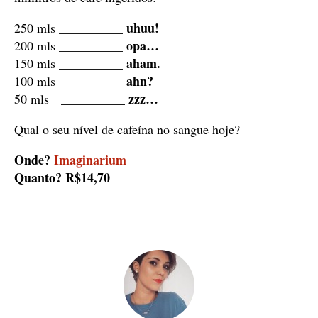
uhuu!
250 mls __________
opa…
200 mls __________
aham.
150 mls __________
ahn?
100 mls __________
zzz…
50 mls __________
Qual o seu nível de cafeína no sangue hoje?
Onde?
Imaginarium
Quanto? R$14,70