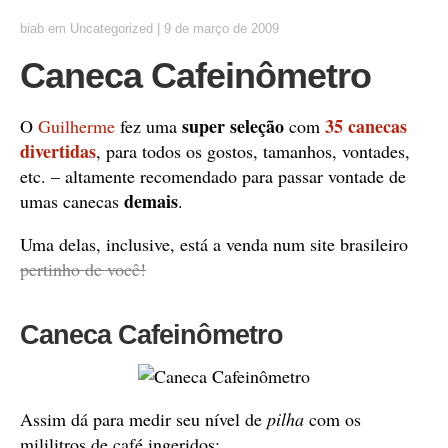
biab
em
Uncategorized
|
9 de março de 2009
Caneca Cafeinômetro
super seleção
35 canecas
O
Guilherme
fez uma
com
divertidas
, para todos os gostos, tamanhos, vontades,
etc. – altamente recomendado para passar vontade de
demais
umas canecas
.
Uma delas, inclusive, está a venda num site brasileiro
pertinho de você!
Caneca Cafeinômetro
Assim dá para medir seu nível de
pilha
com os
mililitros de café ingeridos: