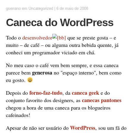
gserrano
em
Uncategorized
|
6 de maio de 2008
Caneca do WordPress
Todo o
desenvolvedor
que se preste gosta – e
muito – de café – ou alguma outra bebida quente, já
conheci um programador viciado em chá.
No meu caso o café vem bem sempre, e essa caneca
generosa
parece bem
no "espaço interno", bem como
eu gosto.
forno-faz-tudo
caneca geek
Depois do
, da
e do
canecas pantones
conjunto favorito dos designers, as
chegou a hora de uma caneca para os blogueiros
cafeinados!
WordPress
Apesar de não ser usuário do
, sou um fã do