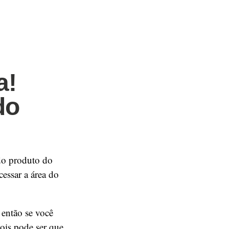
a!
do
do produto do
essar a área do
, então se você
ois pode ser que