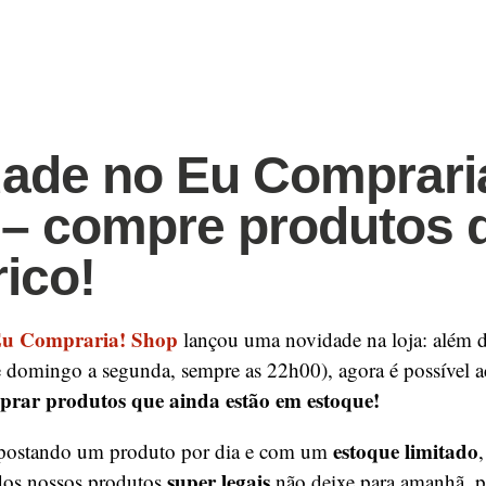
ade no Eu Comprari
– compre produtos 
rico!
u Compraria! Shop
lançou uma novidade na loja: além 
e domingo a segunda, sempre as 22h00), agora é possível ac
prar produtos que ainda estão em estoque!
estoque limitado
postando um produto por dia e com um
super legais
dos nossos produtos
não deixe para amanhã, p