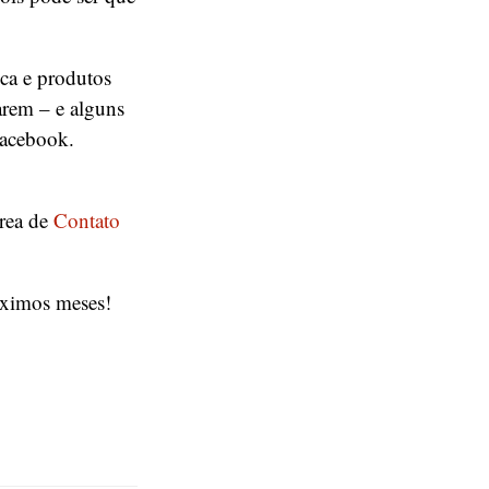
sca e produtos
arem – e alguns
Facebook.
rea de
Contato
óximos meses!