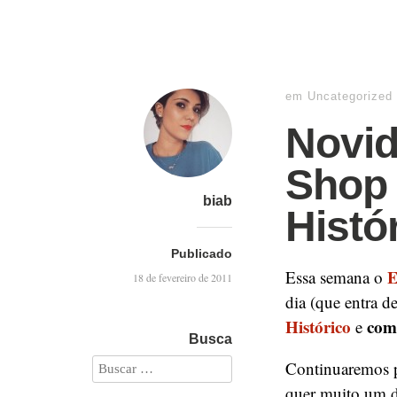
em
Uncategorized
Novid
Shop 
biab
Histó
Publicado
E
Essa semana o
18 de fevereiro de 2011
dia (que entra d
Histórico
com
e
Busca
Continuaremos 
quer muito um 