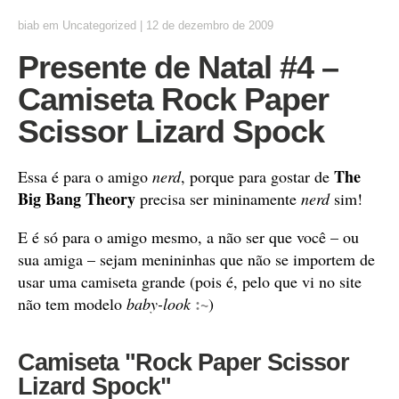
biab
em
Uncategorized
|
12 de dezembro de 2009
Presente de Natal #4 –
Camiseta Rock Paper
Scissor Lizard Spock
The
Essa é para o amigo
nerd
, porque para gostar de
Big Bang Theory
precisa ser mininamente
nerd
sim!
E é só para o amigo mesmo, a não ser que você – ou
sua amiga – sejam menininhas que não se importem de
usar uma camiseta grande (pois é, pelo que vi no site
:~
não tem modelo
baby-look
)
Camiseta "Rock Paper Scissor
Lizard Spock"