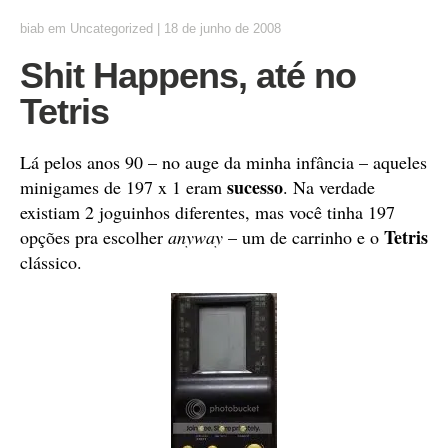
biab
em
Uncategorized
|
18 de junho de 2008
Shit Happens, até no
Tetris
Lá pelos anos 90 – no auge da minha infância – aqueles
sucesso
minigames de 197 x 1 eram
. Na verdade
existiam 2 joguinhos diferentes, mas você tinha 197
Tetris
opções pra escolher
anyway
– um de carrinho e o
clássico.